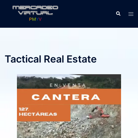
Skip
to
Search
Tog
content
men
Tactical Real Estate