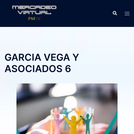
Skip
to
Search
Tog
content
men
GARCIA VEGA Y
ASOCIADOS 6