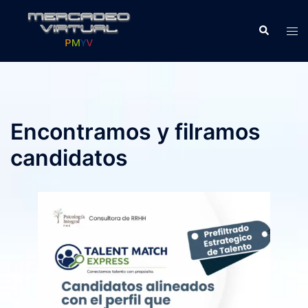
Skip
to
Search
Tog
content
men
Encontramos y filramos
candidatos